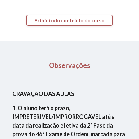
22h
Disciplina
:
Exibir todo conteúdo do curso
Aulas de Peças Processuais e Laboratório
de Peças
Professor
:
José Guerra
Observações
Carga Horária
:
11h
GRAVAÇÃO DAS AULAS
Disciplina
:
Aula de Marcação de Vade Mecum
1. O aluno terá o prazo,
IMPRETERÍVEL/IMPRORROGÁVEL até a
Professor
:
data da realização efetiva da 2ª Fase da
José Guerra
prova do 46º Exame de Ordem, marcada para