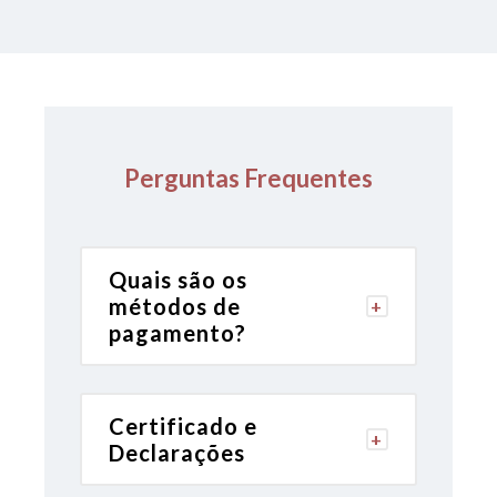
Carga Horária
:
2h
Disciplina
:
Semana Revisaço AO VIVO - 2ª Fase da
OAB
Perguntas Frequentes
Professor
:
CERS
Quais são os
métodos de
Carga Horária
:
pagamento?
2h
Certificado e
Declarações