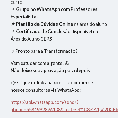
curso
📌
Grupo no WhatsApp com Professores
Especialistas
📌
Plantão de Dúvidas Online
na área do aluno
📌
Certificado de Conclusão
disponível na
Área do Aluno CERS
✨ Pronto para a Transformação?
Vem estudar com a gente! 💪
Não deixe sua aprovação para depois!
👉 Clique no link abaixo e fale com um de
nossos consultores via WhatsApp:
https://api.whatsapp.com/send/?
phone=5581992896138&text=Ol%C3%A1,%20CER