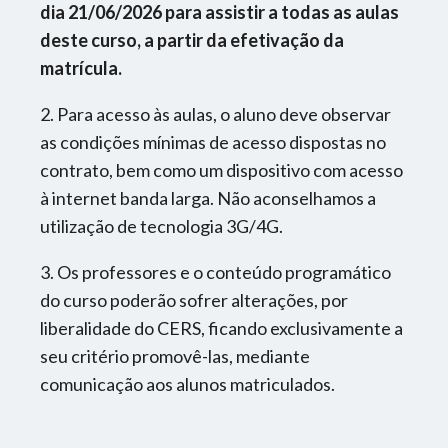
Carga Horária
:
dia 21/06/2026 para assistir a todas as aulas
1h
deste curso, a partir da efetivação da
matrícula.
Disciplina
:
2. Para acesso às aulas, o aluno deve observar
Simulados com Correção Individualizada
as condições mínimas de acesso dispostas no
Professor
:
contrato, bem como um dispositivo com acesso
CERS
à internet banda larga. Não aconselhamos a
utilização de tecnologia 3G/4G.
Carga Horária
:
04 Simulados
3. Os professores e o conteúdo programático
do curso poderão sofrer alterações, por
Disciplina
:
liberalidade do CERS, ficando exclusivamente a
Aula de Português Jurídico
seu critério promovê-las, mediante
comunicação aos alunos matriculados.
Professor
:
CERS