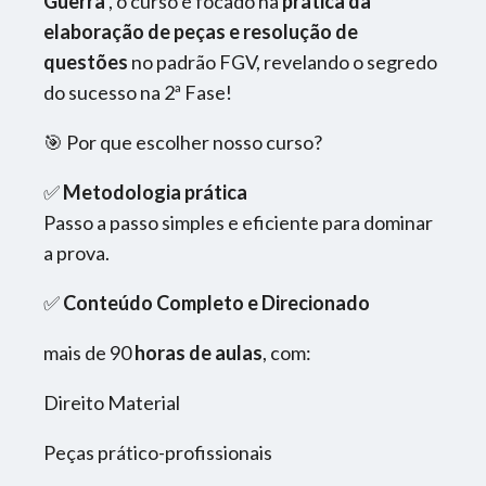
Guerra
, o curso é focado na
prática da
elaboração de peças e resolução de
questões
no padrão FGV, revelando o segredo
do sucesso na 2ª Fase!
🎯 Por que escolher nosso curso?
✅
Metodologia prática
Passo a passo simples e eficiente para dominar
a prova.
✅
Conteúdo Completo e Direcionado
mais de 90
horas de aulas
, com:
Direito Material
Peças prático-profissionais