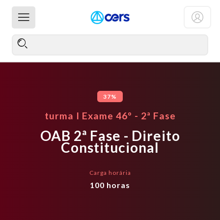
37%
turma I Exame 46º - 2ª Fase
OAB 2ª Fase - Direito
Constitucional
Carga horária
100
horas