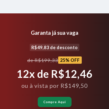
Garanta já sua vaga
R$49,83
de desconto
de
R$199,33
25
% OFF
12
x de
R$12,46
ou à vista por
R$149,50
Compre Aqui