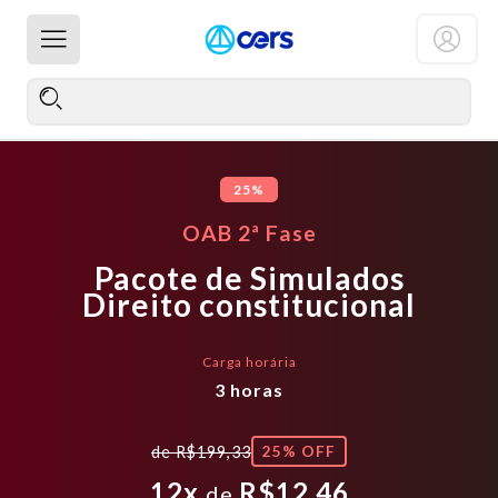
25%
OAB 2ª Fase
Pacote de Simulados
Direito constitucional
Carga horária
3
horas
de
R$199,33
25
% OFF
12
x
R$12,46
de