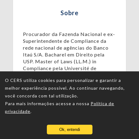
Sobre
Procurador da Fazenda Nacional e ex-
Superintendente de Compliance da
rede nacional de agências do Banco
Itaú S/A. Bacharel em Direito pela
USP. Master of Laws (LL.M.) in
Compliance pela Université de
Fribourg (Suíça). Mestre em Direito
O CERS utiliza cookies para personalizar e garantir a
pela UnB. Especialista em Direito
melhor experiência possível. Ao continuar navegando,
Empresarial pela PUC-SP. Instrutor
credenciado da Escola da AGU.
você concorda com tal utilização.
Coautor do livro “Compliance
Para mais informações acesse a nossa
Política de
Bancário. Um Manual
privacidade
.
Descomplicado”.
Ok, entendi