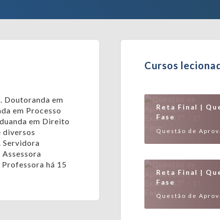
Cursos leciona
s. Doutoranda em
Reta Final | Qu
uada em Processo
Fase
aduanda em Direito
Questão de Aprova
e diversos
. Servidora
- Assessora
 Professora há 15
Reta Final | Qu
Fase
Questão de Aprova