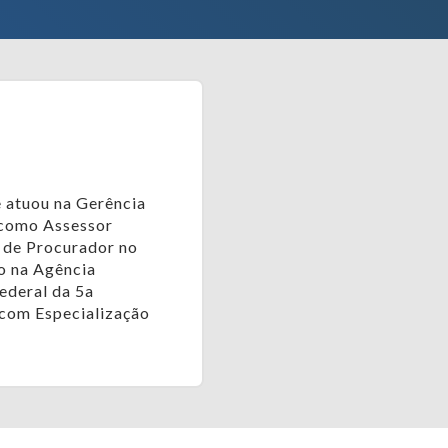
e atuou na Gerência
 como Assessor
r de Procurador no
o na Agência
ederal da 5a
 com Especialização