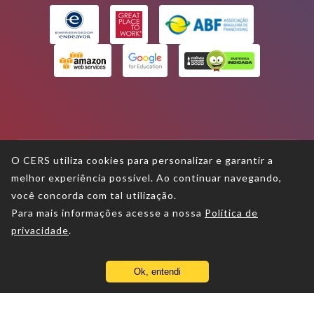
O CERS utiliza cookies para personalizar e garantir a
melhor experiência possível. Ao continuar navegando,
Termos de uso
você concorda com tal utilização.
Para mais informações acesse a nossa
Política de
Política de privacidade
privacidade
.
Política de proteção aos direitos
autorais
Ok, entendi