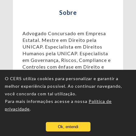
Sobre
Advogado Concursado em Empresa
Estatal. Mestre em Direito pela
UNICAP. Especialista em Direitos
Humanos pela UNICAP. Especialista
em Governança, Riscos, Compliance e
Controles com ênfase em Direito e
Compliance Trabalhista pela
O CERS utiliza cookies para personalizar e garantir a
Faculdade Arnaldo Janssen. Professor
melhor experiência possível. Ao continuar navegando,
de cursos de graduação, pós-
graduação e preparatórios para
você concorda com tal utilização.
concurso.
Para mais informações acesse a nossa
Política de
privacidade
.
Ok, entendi