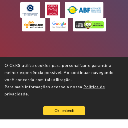
O CERS utiliza cookies para personalizar e garantir a
melhor experiência possível. Ao continuar navegando,
Termos de uso
você concorda com tal utilização.
Para mais informações acesse a nossa
Política de
Política de privacidade
privacidade
.
Política de proteção aos direitos
autorais
Ok, entendi