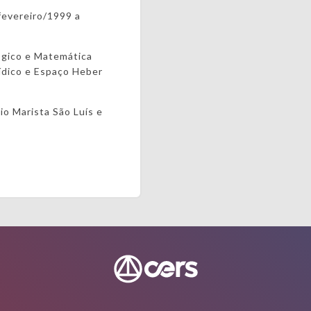
fevereiro/1999 a
ógico e Matemática
ídico e Espaço Heber
o Marista São Luís e
 Recife.