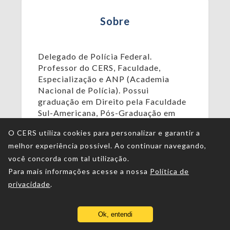
Sobre
Delegado de Polícia Federal.
Professor do CERS, Faculdade,
Especialização e ANP (Academia
Nacional de Polícia). Possui
graduação em Direito pela Faculdade
Sul-Americana, Pós-Graduação em
Direito Público e Pós-Graduação em
O CERS utiliza cookies para personalizar e garantir a
Criminologia, Política Criminal e
melhor experiência possível. Ao continuar navegando,
Segurança Pública. Escritor.
Palestrante.
você concorda com tal utilização.
Para mais informações acesse a nossa
Política de
privacidade
.
Ok, entendi