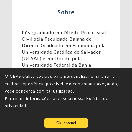
Sobre
Pós-graduado em Direito Processual
Civil pela Faculdade Baiana de
Direito. Graduado em Economia pela
Universidade Católica do Salvador
(UCSAL) e em Direito pela
Universidade Federal da Bahia
(UFBA). Professor Convidado da
O CERS utiliza cookies para personalizar e garantir a
Faculdade Baiana de Direito (pós-
melhor experiência possível. Ao continuar navegando,
graduação). Analista Judiciário e
Secretário de Planejamento de
você concorda com tal utilização.
Estratégia e de Eleições do Tribunal
Para mais informações acesse a nossa
Política de
Regional Eleitoral da Bahia.
privacidade
.
Ok, entendi