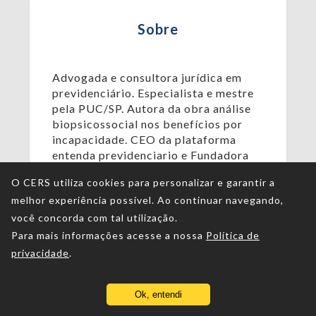
Sobre
Advogada e consultora jurídica em
previdenciário. Especialista e mestre
pela PUC/SP. Autora da obra análise
biopsicossocial nos benefícios por
incapacidade. CEO da plataforma
entenda previdenciario e Fundadora
da Comunidade Método de resultados
O CERS utiliza cookies para personalizar e garantir a
PB. Coordenadora da pós jovem
melhor experiência possível. Ao continuar navegando,
advocacia direito previdenciário e do
trabalho e professora titular da OAB
você concorda com tal utilização.
previdenciário CERS.
Para mais informações acesse a nossa
Política de
privacidade
.
Ok, entendi