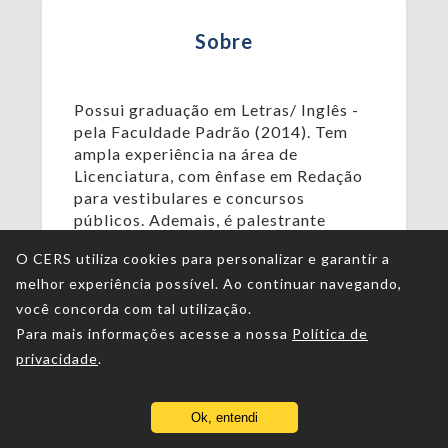
Sobre
Possui graduação em Letras/ Inglês -
pela Faculdade Padrão (2014). Tem
ampla experiência na área de
Licenciatura, com ênfase em Redação
para vestibulares e concursos
públicos. Ademais, é palestrante
motivacional com fundamentos em
O CERS utiliza cookies para personalizar e garantir a
PNL ( programação Neuro Línguística
melhor experiência possível. Ao continuar navegando,
).
você concorda com tal utilização.
Para mais informações acesse a nossa
Política de
privacidade
.
Ok, entendi