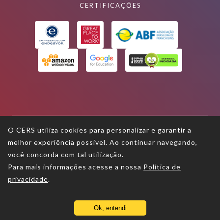
CERTIFICAÇÕES
O CERS utiliza cookies para personalizar e garantir a
melhor experiência possível. Ao continuar navegando,
Termos de uso
você concorda com tal utilização.
Para mais informações acesse a nossa
Política de
Política de privacidade
privacidade
.
Política de proteção aos direitos
autorais
Ok, entendi