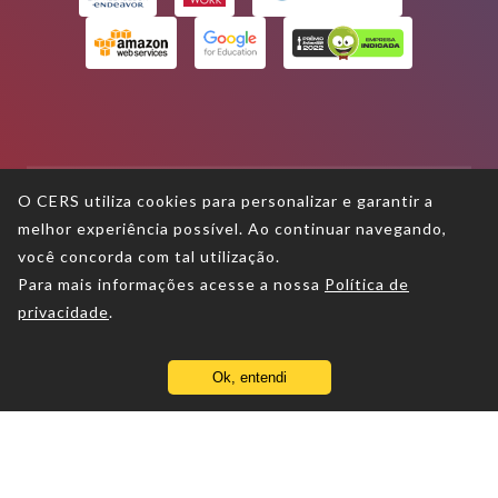
O CERS utiliza cookies para personalizar e garantir a
melhor experiência possível. Ao continuar navegando,
Termos de uso
você concorda com tal utilização.
Para mais informações acesse a nossa
Política de
Política de privacidade
privacidade
.
Política de proteção aos direitos
autorais
Ok, entendi
Todos os direitos reservados
2026
- CERS